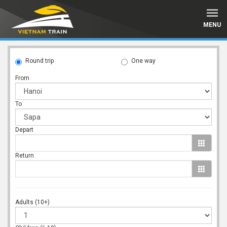
MENU
Round trip
One way
From
To
Depart
Return
Adults (10+)