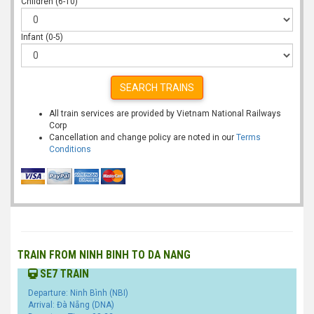
Children (6-10)
Infant (0-5)
SEARCH TRAINS
All train services are provided by Vietnam National Railways
Corp
Cancellation and change policy are noted in our
Terms
Conditions
TRAIN FROM NINH BINH TO DA NANG
SE7 TRAIN
Departure: Ninh Bình (NBI)
Arrival: Đà Nẵng (DNA)