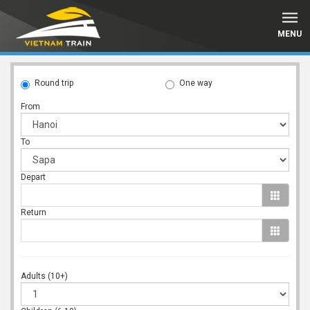
MENU
Round trip
One way
From
To
Depart
Return
Adults (10+)