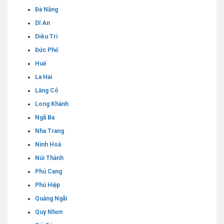
Đà Nẵng
Dĩ An
Diêu Trì
Đức Phổ
Huế
La Hai
Lăng Cô
Long Khánh
Ngã Ba
Nha Trang
Ninh Hoà
Núi Thành
Phú Cang
Phú Hiệp
Quảng Ngãi
Quy Nhơn