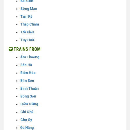
Sài Gòn
Sông Mao
Tam Kỳ
Tháp Chàm
Trà Kiệu
Tuy Hoà
TRAINS FROM
Ấm Thượng
Bảo Hà
Biên Hòa
Bỉm Sơn
Bình Thuận
Bồng Sơn
Cẩm Giàng
Chí Chủ
Chợ Sy
Đà Nẵng