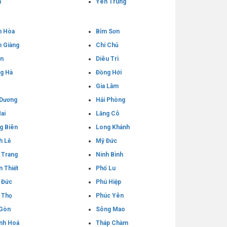
h
Yên Trung
n Hòa
Bỉm Sơn
 Giàng
Chí Chủ
An
Diêu Trì
g Hà
Đồng Hới
Gia Lâm
 Dương
Hải Phòng
ai
Lăng Cô
g Biên
Long Khánh
h Lễ
Mỹ Đức
 Trang
Ninh Bình
n Thiết
Phố Lu
 Đức
Phú Hiệp
 Thọ
Phúc Yên
 Gòn
Sông Mao
nh Hoá
Tháp Chàm