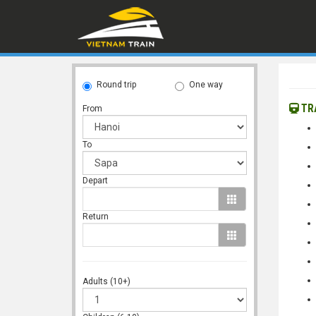
Round trip
One way
TRA
From
To
Depart
Return
Adults (10+)