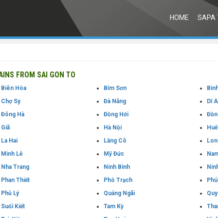
HOME
SAPA 
INS FROM SAI GON TO
Biên Hòa
Bỉm Sơn
Bìn
Chợ Sy
Đà Nẵng
Dĩ 
Đông Hà
Đồng Hới
Đồn
Giã
Hà Nội
Huế
La Hai
Lăng Cô
Lon
Minh Lễ
Mỹ Đức
Nam
Nha Trang
Ninh Bình
Nin
Phan Thiết
Phò Trạch
Phú
Phủ Lý
Quảng Ngãi
Quy
Suối Kiết
Tam Kỳ
Tha