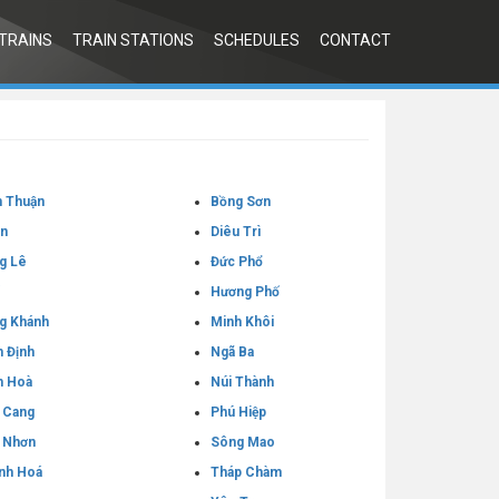
TRAINS
TRAIN STATIONS
SCHEDULES
CONTACT
h Thuận
Bồng Sơn
An
Diêu Trì
g Lê
Đức Phổ
Hương Phố
g Khánh
Minh Khôi
 Định
Ngã Ba
h Hoà
Núi Thành
 Cang
Phú Hiệp
 Nhơn
Sông Mao
nh Hoá
Tháp Chàm