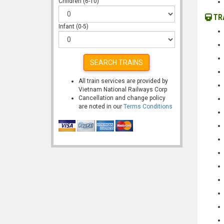
Children (6-10)
TR
Infant (0-5)
SEARCH TRAINS
All train services are provided by
Vietnam National Railways Corp
Cancellation and change policy
are noted in our
Terms Conditions