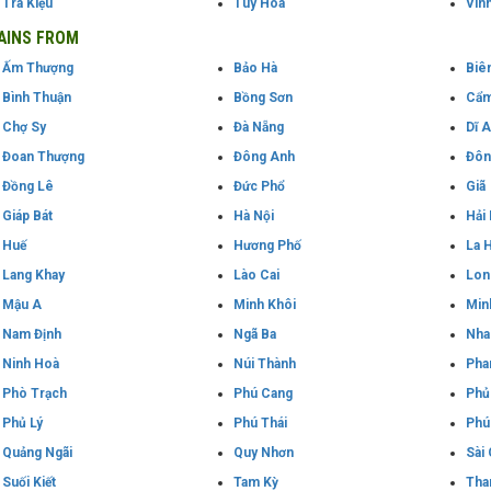
Trà Kiệu
Tuy Hoà
Vin
AINS FROM
Ấm Thượng
Bảo Hà
Biê
Bình Thuận
Bồng Sơn
Cẩm
Chợ Sy
Đà Nẵng
Dĩ 
Đoan Thượng
Đông Anh
Đôn
Đồng Lê
Đức Phổ
Giã
Giáp Bát
Hà Nội
Hải
Huế
Hương Phố
La H
Lang Khay
Lào Cai
Lon
Mậu A
Minh Khôi
Min
Nam Định
Ngã Ba
Nha
Ninh Hoà
Núi Thành
Pha
Phò Trạch
Phú Cang
Phủ
Phủ Lý
Phú Thái
Phú
Quảng Ngãi
Quy Nhơn
Sài
Suối Kiết
Tam Kỳ
Tha