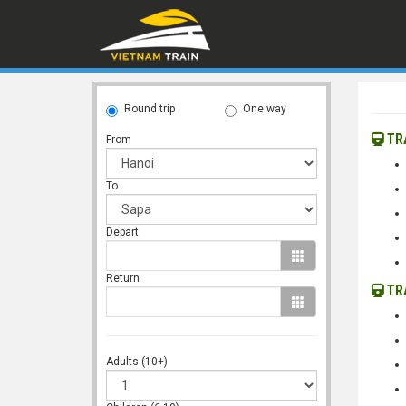
Round trip
One way
TRA
From
To
Depart
Return
TR
Adults (10+)