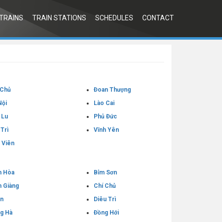
TRAINS
TRAIN STATIONS
SCHEDULES
CONTACT
 Chủ
Đoan Thượng
Nội
Lào Cai
 Lu
Phủ Đức
 Trì
Vĩnh Yên
 Viên
n Hòa
Bỉm Sơn
 Giàng
Chí Chủ
An
Diêu Trì
g Hà
Đồng Hới