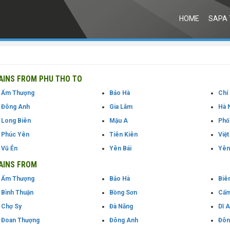
HOME
SAPA 
INS FROM PHU THO TO
Ấm Thượng
Bảo Hà
Chí
Đông Anh
Gia Lâm
Hà 
Long Biên
Mậu A
Phố
Phúc Yên
Tiên Kiên
Việt
Vũ Ẻn
Yên Bái
Yên
AINS FROM
Ấm Thượng
Bảo Hà
Biê
Bình Thuận
Bồng Sơn
Cẩm
Chợ Sy
Đà Nẵng
Dĩ 
Đoan Thượng
Đông Anh
Đôn