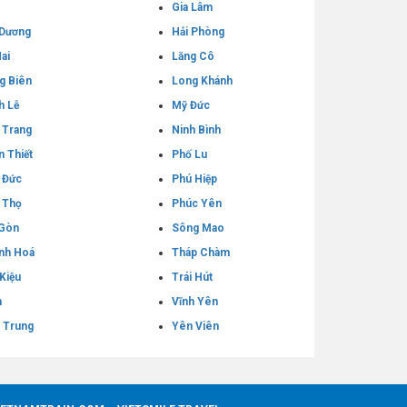
Gia Lâm
 Dương
Hải Phòng
ai
Lăng Cô
g Biên
Long Khánh
h Lễ
Mỹ Đức
 Trang
Ninh Bình
n Thiết
Phố Lu
 Đức
Phú Hiệp
 Thọ
Phúc Yên
 Gòn
Sông Mao
nh Hoá
Tháp Chàm
 Kiệu
Trái Hút
h
Vĩnh Yên
 Trung
Yên Viên