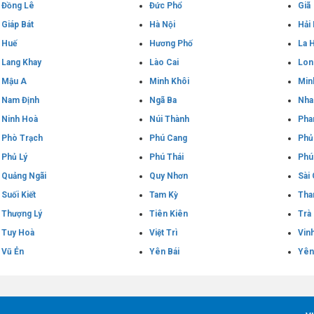
Đồng Lê
Đức Phổ
Giã
Giáp Bát
Hà Nội
Hải
Huế
Hương Phố
La H
Lang Khay
Lào Cai
Lon
Mậu A
Minh Khôi
Min
Nam Định
Ngã Ba
Nha
Ninh Hoà
Núi Thành
Pha
Phò Trạch
Phú Cang
Phủ
Phủ Lý
Phú Thái
Phú
Quảng Ngãi
Quy Nhơn
Sài
Suối Kiết
Tam Kỳ
Tha
Thượng Lý
Tiên Kiên
Trà
Tuy Hoà
Việt Trì
Vin
Vũ Ẻn
Yên Bái
Yên