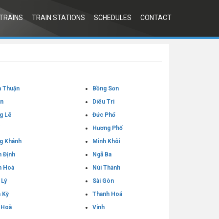
TRAINS
TRAIN STATIONS
SCHEDULES
CONTACT
h Thuận
Bồng Sơn
An
Diêu Trì
g Lê
Đức Phổ
Hương Phố
g Khánh
Minh Khôi
 Định
Ngã Ba
h Hoà
Núi Thành
 Lý
Sài Gòn
 Kỳ
Thanh Hoá
 Hoà
Vinh