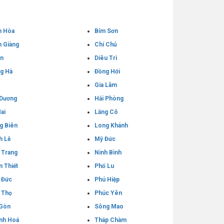
n Hòa
Bỉm Sơn
 Giàng
Chí Chủ
An
Diêu Trì
g Hà
Đồng Hới
Gia Lâm
 Dương
Hải Phòng
ai
Lăng Cô
g Biên
Long Khánh
h Lễ
Mỹ Đức
 Trang
Ninh Bình
n Thiết
Phố Lu
 Đức
Phú Hiệp
 Thọ
Phúc Yên
 Gòn
Sông Mao
nh Hoá
Tháp Chàm