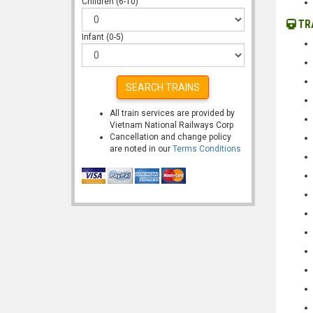
Children (6-10)
TR
Infant (0-5)
SEARCH TRAINS
All train services are provided by
Vietnam National Railways Corp
Cancellation and change policy
are noted in our
Terms Conditions