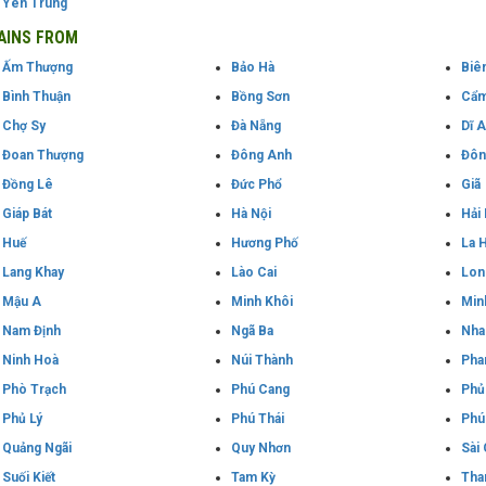
Yên Trung
AINS FROM
Ấm Thượng
Bảo Hà
Biê
Bình Thuận
Bồng Sơn
Cẩm
Chợ Sy
Đà Nẵng
Dĩ 
Đoan Thượng
Đông Anh
Đôn
Đồng Lê
Đức Phổ
Giã
Giáp Bát
Hà Nội
Hải
Huế
Hương Phố
La H
Lang Khay
Lào Cai
Lon
Mậu A
Minh Khôi
Min
Nam Định
Ngã Ba
Nha
Ninh Hoà
Núi Thành
Pha
Phò Trạch
Phú Cang
Phủ
Phủ Lý
Phú Thái
Phú
Quảng Ngãi
Quy Nhơn
Sài
Suối Kiết
Tam Kỳ
Tha