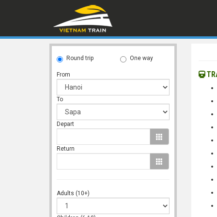
Round trip
One way
TRA
From
To
Depart
Return
Adults (10+)