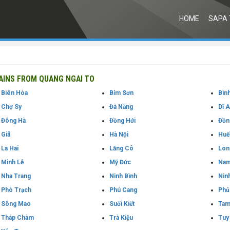
HOME
SAPA 
INS FROM QUANG NGAI TO
Biên Hòa
Bỉm Sơn
Bìn
Chợ Sy
Đà Nẵng
Dĩ 
Đông Hà
Đồng Hới
Đồn
Giã
Hà Nội
Huế
La Hai
Lăng Cô
Lon
Minh Lễ
Mỹ Đức
Nam
Nha Trang
Ninh Bình
Nin
Phò Trạch
Phú Cang
Phủ
Sông Mao
Suối Kiết
Tam
Tháp Chàm
Trà Kiệu
Tuy